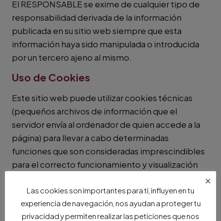
El RESPONSABLE se exime de cualquier tipo de
responsabilidad derivada de la información
publicada en su sitio web siempre que esta
información haya sido manipulada o introducida
por un tercero ajeno al mismo.
Uso de Cookies
Este sitio web puede utilizar cookies técnicas
(pequeños archivos de información que el
servidor envía al ordenador de quien accede a la
página) para llevar a cabo determinadas
funciones que son consideradas imprescindibles
para el correcto funcionamiento y visualización
del sitio. Las cookies utilizadas tienen, en todo
×
caso, carácter temporal, con la única finalidad de
Las cookies son importantes para ti, influyen en tu
experiencia de navegación, nos ayudan a proteger tu
hacer más eficaz la navegación, y desaparecen al
privacidad y permiten realizar las peticiones que nos
terminar la sesión del usuario. En ningún caso,