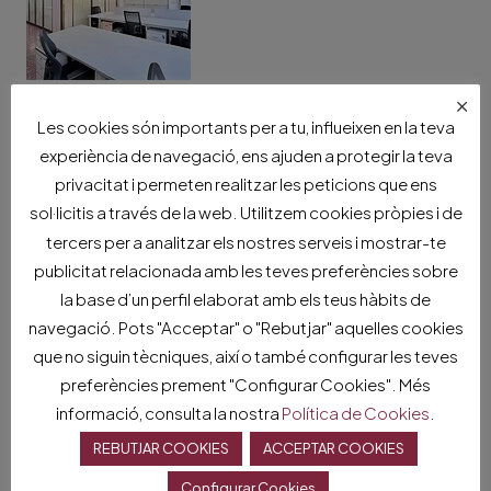
×
Les cookies són importants per a tu, influeixen en la teva
experiència de navegació, ens ajuden a protegir la teva
privacitat i permeten realitzar les peticions que ens
sol·licitis a través de la web. Utilitzem cookies pròpies i de
tercers per a analitzar els nostres serveis i mostrar-te
publicitat relacionada amb les teves preferències sobre
la base d’un perfil elaborat amb els teus hàbits de
navegació. Pots "Acceptar" o "Rebutjar" aquelles cookies
que no siguin tècniques, així o també configurar les teves
preferències prement "Configurar Cookies". Més
informació, consulta la nostra
Política de Cookies
.
REBUTJAR COOKIES
ACCEPTAR COOKIES
Configurar Cookies