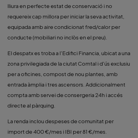
lliura en perfecte estat de conservació i no
requereix cap millora per iniciar la seva activitat,
equipada amb aire condicionat fred/calor per
conducte (mobiliari no inclòs en el preu).
El despatx es troba a l'Edifici Financia, ubicat a una
zona privilegiada de la ciutat Comtal i d'ús exclusiu
per a oficines, compost de nou plantes, amb
entrada àmplia i tres ascensors. Addicionalment
compta amb servei de consergeria 24h i accés
directe al pàrquing.
La renda inclou despeses de comunitat per
import de 400 €/mes i IBI per 81 €/mes.