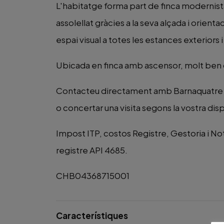
L'habitatge forma part de finca modernist
assolellat gràcies a la seva alçada i orient
espai visual a totes les estances exteriors
Ubicada en finca amb ascensor, molt ben
Contacteu directament amb Barnaquatre t
o concertar una visita segons la vostra disp
Impost ITP, costos Registre, Gestoria i No
registre API 4685.
CHB04368715001
Característiques