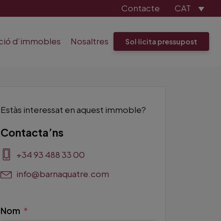
Contacte
CAT
ació d’immobles
Nosaltres
Sol·licita pressupost
Estàs interessat en aquest immoble?
Contacta’ns
+34 93 488 33 00
info@barnaquatre.com
Nom