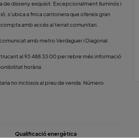
a de disseny exquisit. Excepcionalment lluminós i
ació, s'ubica a finca cantonera que ofereix gran
 i compta amb accés al terrat comunitari.
 comunicat amb metro Verdaguer i Diagonal.
rucant al 93 488 33 00 per rebre més informació
onibilitat horària.
taria no inclosos al preu de venda. Número
Qualificació energètica