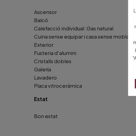
L
Ascensor
Balcó
Calefacció individual: Gas natural
Cuina sense equipar i casa sense moblar
m
Exterior
Fusteria d'alumini
"
Cristalls dobles
Galería
Lavadero
Placa vitrocerámica
Estat
Bon estat