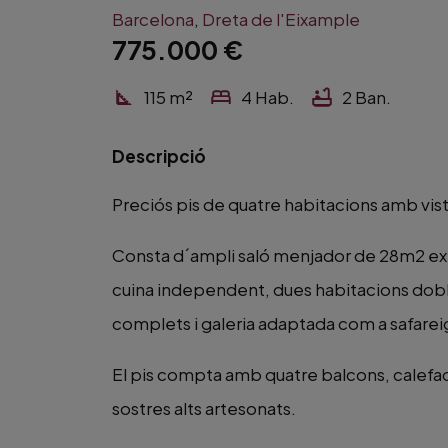
Barcelona
,
Dreta de l'Eixample
775.000
€
115
m²
4
Hab.
2
Ban.
Descripció
Preciós pis de quatre habitacions amb vist
Consta d´ampli saló menjador de 28m2 exte
cuina independent, dues habitacions doble
complets i galeria adaptada com a safarei
El pis compta amb quatre balcons, calefacc
sostres alts artesonats.