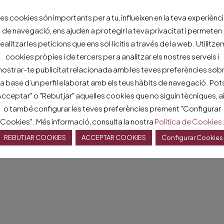
Consum:
181
es cookies són importants per a tu, influeixen en la teva experiènc
Emissions:
38
de navegació, ens ajuden a protegir la teva privacitat i permeten
realitzar les peticions que ens sol·licitis a través de la web. Utilitze
cookies pròpies i de tercers per a analitzar els nostres serveis i
ostrar-te publicitat relacionada amb les teves preferències sob
la base d’un perfil elaborat amb els teus hàbits de navegació. Pot
Acceptar" o "Rebutjar" aquelles cookies que no siguin tècniques, ai
o també configurar les teves preferències prement "Configurar
Cookies". Més informació, consulta la nostra
Política de Cookies
REBUTJAR COOKIES
ACCEPTAR COOKIES
Configurar Cookies